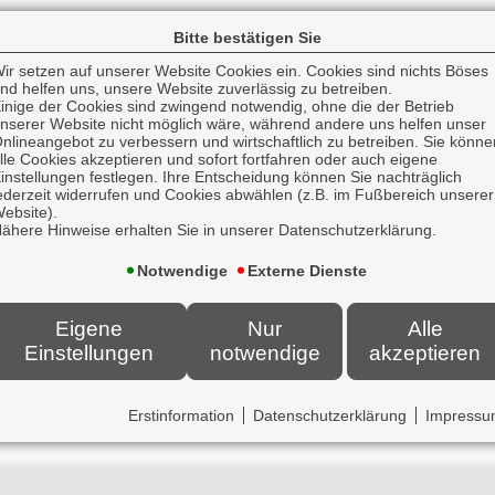
Bitte bestätigen Sie
ir setzen auf unserer Website Cookies ein. Cookies sind nichts Böses
nd helfen uns, unsere Website zuverlässig zu betreiben.
inige der Cookies sind zwingend notwendig, ohne die der Betrieb
darum geht
nserer Website nicht möglich wäre, während andere uns helfen unser
nlineangebot zu verbessern und wirtschaftlich zu betreiben. Sie könne
lle Cookies akzeptieren und sofort fortfahren oder auch eigene
instellungen festlegen. Ihre Entscheidung können Sie nachträglich
chutz
zu besorgen,
ederzeit widerrufen und Cookies abwählen (z.B. im Fußbereich unserer
ebsite).
dernden Marktgegebenheiten
anzupassen
,
ähere Hinweise erhalten Sie in unserer Datenschutzerklärung.
en Service
zu bieten.
Notwendige
Externe Dienste
Eigene
Nur
Alle
 was wir Ihnen alles bieten können.
Einstellungen
notwendige
akzeptieren
Erstinformation
Datenschutzerklärung
Impress