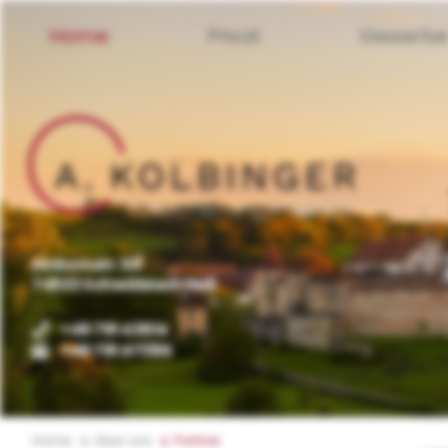
Home
Privat
Gewerb
Einkornstr. 59
74523 Schwäbisch Hall
+49 791 43914
+49 791 47384
Home
Über uns
Partner