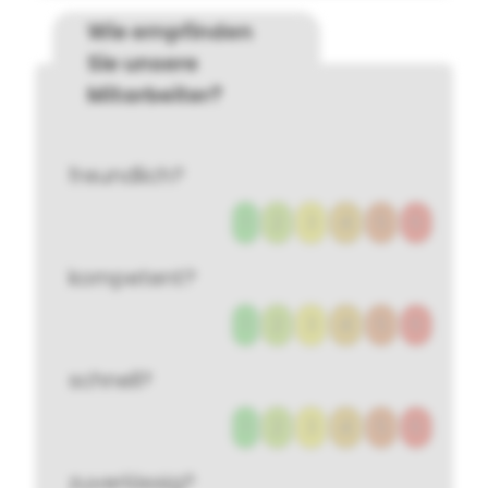
Wie empfinden
Sie unsere
Mitarbeiter?
freundlich?
1
2
3
4
5
6
kompetent?
1
2
3
4
5
6
schnell?
1
2
3
4
5
6
zuverlässig?