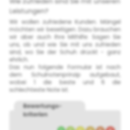
Wie zufrieden sind Sie mit unseren
Leistungen?
Wir wollen zufriedene Kunden. Mängel
möchten wir beseitigen. Dazu brauchen
wir aber auch Ihre Mithilfe: Sagen Sie
uns, ob und wie Sie mit uns zufrieden
sind, wo Sie der Schuh drückt - ganz
ehrlich.
Das nun folgende Formular ist nach
dem Schulnotenprinzip aufgebaut,
wobei 1 die beste und 6 die
schlechteste Note ist.
Bewertungs­
kriterien