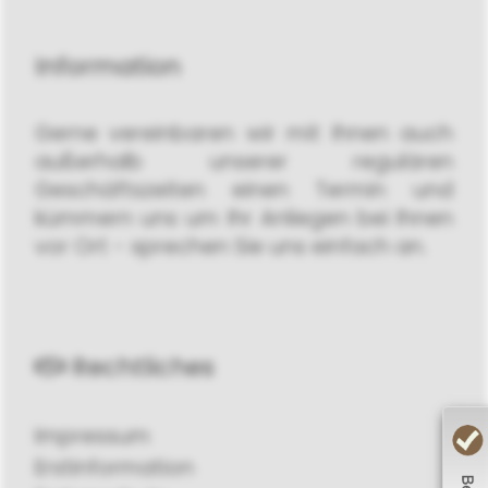
Information
Gerne vereinbaren wir mit Ihnen auch
außerhalb unserer regulären
Geschäftszeiten einen Termin und
kümmern uns um Ihr Anliegen bei Ihnen
vor Ort - sprechen Sie uns einfach an.
Rechtliches
Impressum
Erstinformation