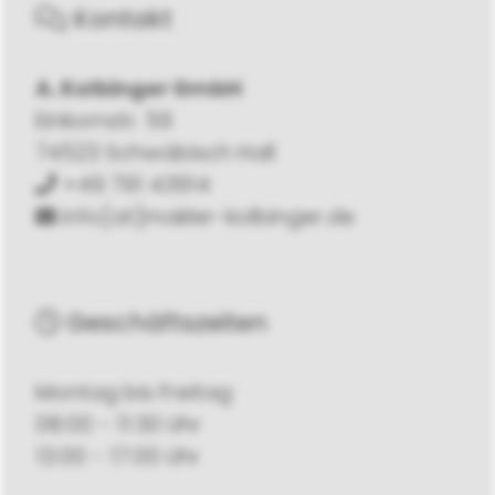
Kontakt
A. Kolbinger GmbH
Einkornstr. 59
74523 Schwäbisch Hall
+49 791 43914
info[at]makler-kolbinger.de
Geschäftszeiten
Montag bis Freitag
08:00 - 11:30 Uhr
13:00 - 17:00 Uhr