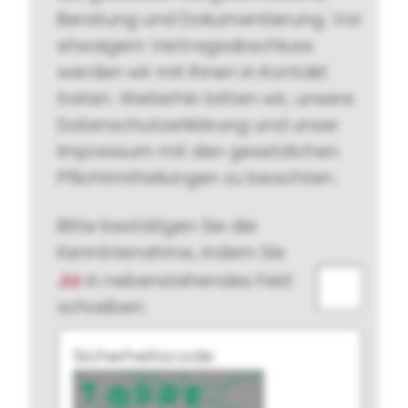
Beratung und Dokumentierung. Vor
etwaigem Vertragsabschluss
werden wir mit Ihnen in Kontakt
treten. Weiterhin bitten wir, unsere
Datenschutzerklärung und unser
Impressum mit den gesetzlichen
Pflichtmitteilungen zu beachten.
Bitte bestätigen Sie die
Kenntnisnahme, indem Sie
Ja
in nebenstehendes Feld
schreiben:
Sicherheitscode: