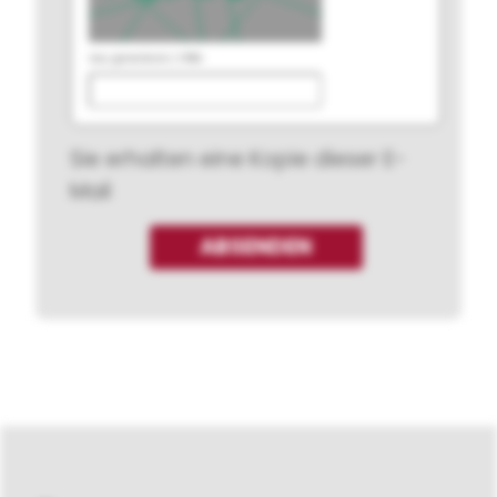
neu generieren
|
Hilfe
Sie erhalten eine Kopie dieser E-
Mail