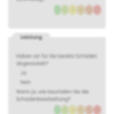
1
2
3
4
5
6
Leistung
Haben wir für Sie bereits Schäden
abgewickelt?
Ja
Nein
Wenn ja, wie beurteilen Sie die
Schadenbearbeitung?
1
2
3
4
5
6