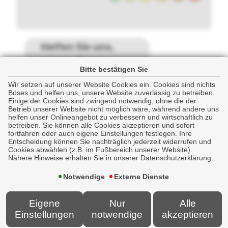
Helfen Sie uns,
uns weiter zu
Bitte bestätigen Sie
verbessern
Wir setzen auf unserer Website Cookies ein. Cookies sind nichts
Böses und helfen uns, unsere Website zuverlässig zu betreiben.
Einige der Cookies sind zwingend notwendig, ohne die der
Betrieb unserer Website nicht möglich wäre, während andere uns
Wenn Sie mit der
helfen unser Onlineangebot zu verbessern und wirtschaftlich zu
betreiben. Sie können alle Cookies akzeptieren und sofort
Schadenbearbeitung nicht
fortfahren oder auch eigene Einstellungen festlegen. Ihre
zufrieden waren, was waren die
Entscheidung können Sie nachträglich jederzeit widerrufen und
Cookies abwählen (z.B. im Fußbereich unserer Website).
Gründe?
Nähere Hinweise erhalten Sie in unserer Datenschutzerklärung.
Notwendige
Externe Dienste
Eigene
Nur
Alle
Gibt es sonst noch etwas, das Sie
Einstellungen
notwendige
akzeptieren
uns gerne sagen möchten?