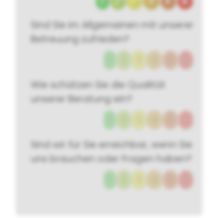
1
2
3
4
5
6
Sind Sie im Allgemeinen mit unserer
Betreuung zufrieden?
1
2
3
4
5
6
Wie schätzen Sie die Qualität
unserer Beratung ein?
1
2
3
4
5
6
Sind wir für Sie erreichbar, wenn Sie
uns brauchen oder Fragen haben?
1
2
3
4
5
6